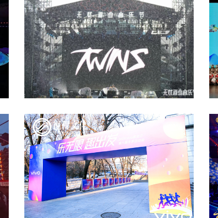
(biāo)賽
動
?；◢u 無憂海島音樂節(jié) The first
黑
scene