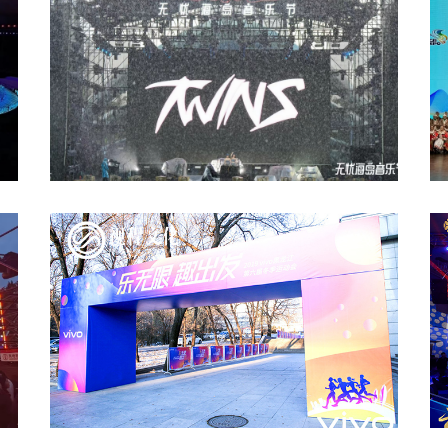
動
海花島 無憂海島音樂節(jié) The first scene
黑
vivo冬季運(yùn)動會