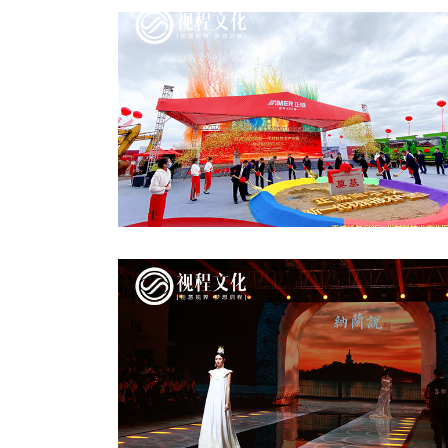
正威新一代產(chǎn)業(yè)園奠基儀式