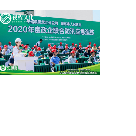
云方集團(tuán)成立儀式
中儲糧防汛演習(xí)