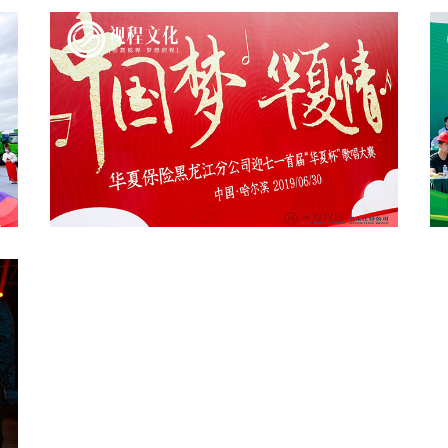
中國夢 華夏情華夏保險紅歌大賽