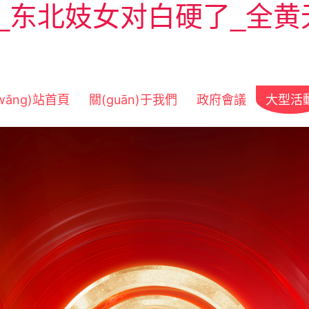
_东北妓女对白硬了_全黄
wǎng)站首頁
關(guān)于我們
政府會議
大型活