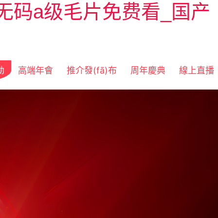
无码a级毛片免费看_国产
動
高端年會
推介發(fā)布
周年慶典
線上直播