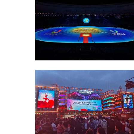
成都第三十一屆世界大學(xué)生夏季運(yùn)
會