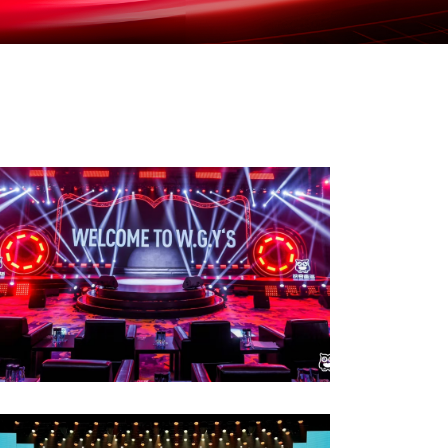
映客直播年度盛典·2021星耀夜