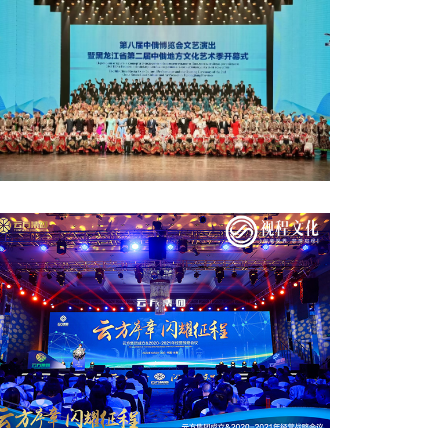
龍江省第二屆中俄地方文化藝術(shù)季開幕式
云方集團(tuán)成立儀式