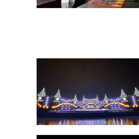
東北·深圳原創(chuàng)設(shè)計師時裝周
《遇見·哈爾濱》大型江上沉浸式演藝