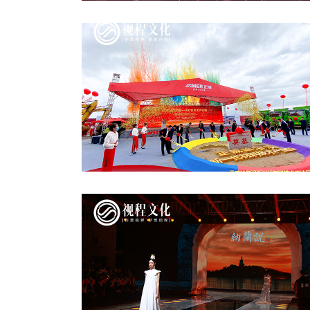
2024年“市民音樂嘉年華”系列群眾文化活動
正威新一代產(chǎn)業(yè)園奠基儀式