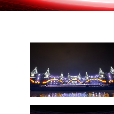
《遇見·哈爾濱》大型江上沉浸式演藝