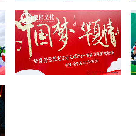
vivo冬季運(yùn)動會
中國夢 華夏情華夏保險紅歌大賽