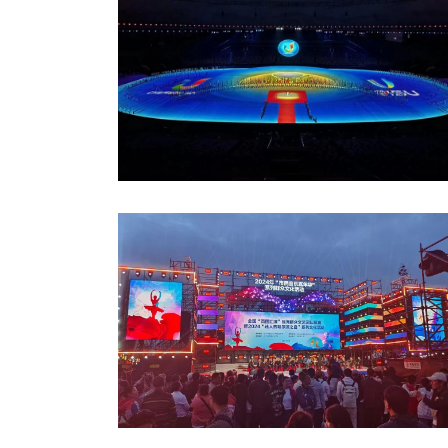
成都第三十一屆世界大學(xué)生夏季運(yùn)
會
2024年“市民音樂嘉年華”系列群眾文化活動