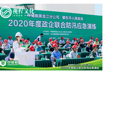
中儲糧防汛演習(xí)